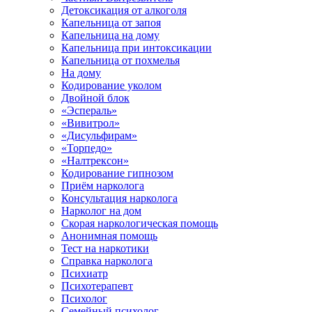
Детоксикация от алкоголя
Капельница от запоя
Капельница на дому
Капельница при интоксикации
Капельница от похмелья
На дому
Кодирование уколом
Двойной блок
«Эспераль»
«Вивитрол»
«Дисульфирам»
«Торпедо»
«Налтрексон»
Кодирование гипнозом
Приём нарколога
Консультация нарколога
Нарколог на дом
Скорая наркологическая помощь
Анонимная помощь
Тест на наркотики
Справка нарколога
Психиатр
Психотерапевт
Психолог
Семейный психолог