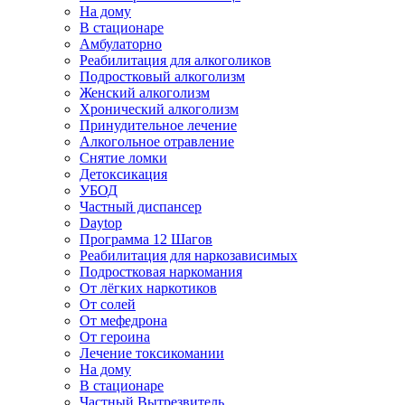
На дому
В стационаре
Амбулаторно
Реабилитация для алкоголиков
Подростковый алкоголизм
Женский алкоголизм
Хронический алкоголизм
Принудительное лечение
Алкогольное отравление
Снятие ломки
Детоксикация
УБОД
Частный диспансер
Daytop
Программа 12 Шагов
Реабилитация для наркозависимых
Подростковая наркомания
От лёгких наркотиков
От солей
От мефедрона
От героина
Лечение токсикомании
На дому
В стационаре
Частный Вытрезвитель